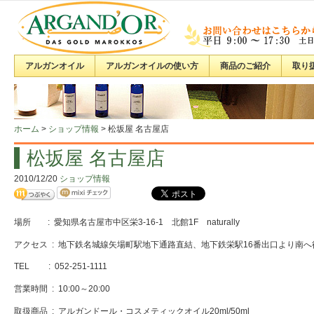
アルガンオイル
アルガンオイルの使い方
商品のご紹介
取り
ホーム
>
ショップ情報
>
松坂屋 名古屋店
松坂屋 名古屋店
2010/12/20
ショップ情報
場所 : 愛知県名古屋市中区栄3-16-1 北館1F naturally
アクセス : 地下鉄名城線矢場町駅地下通路直結、地下鉄栄駅16番出口より南へ
TEL : 052-251-1111
営業時間 : 10:00～20:00
取扱商品 : アルガンドール・コスメティックオイル20ml/50ml