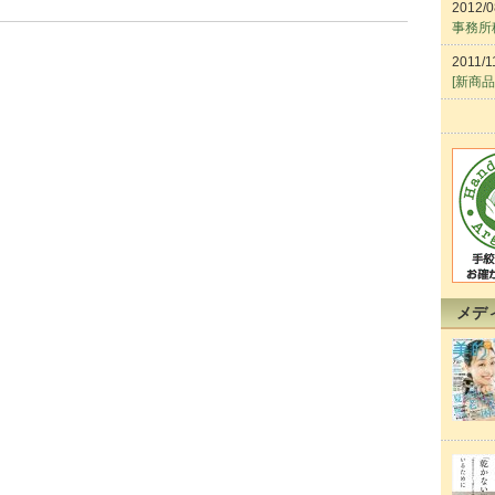
2012/0
事務所
2011/1
[新商
メデ