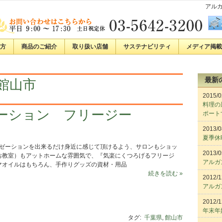
アルガ
方
商品のご紹介
取り扱い店舗
サステナビリティ
メディア掲載
最新
館山市
2015/0
料理の
ーション フリージー
ポート
2013/0
夏季休
ゼーションを出来るだけ身近に感じて頂けるよう、サロンもショッ
2013/0
お教室）もアットホームな雰囲気で、『気楽にくつろげるフリージ
アルガ
マオイルはもちろん、手作りグッズの資材・用品
続きを読む »
2012/1
アルガ
2012/1
年末年
タグ:
千葉県
,
館山市